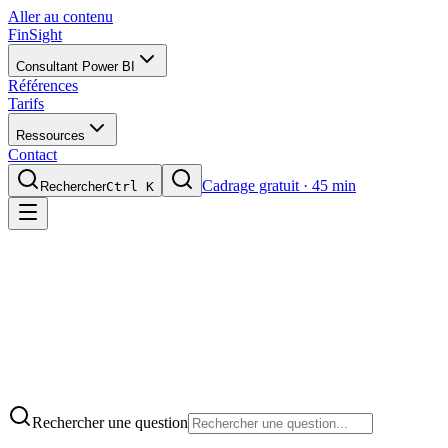
Aller au contenu
FinSight
Consultant Power BI
Références
Tarifs
Ressources
Contact
Cadrage gratuit · 45 min
Rechercher
Ctrl K
⭐ 5,0/5 sur Malt
·
·
Rechercher une question