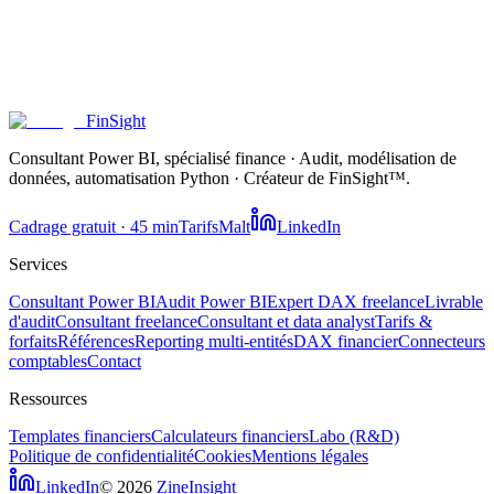
Une autre question ?
Posez-la directement — je réponds sous 24 heures.
FinSight
Cadrage gratuit · 45 min
Envoyer un email
Consultant Power BI, spécialisé finance · Audit, modélisation de
données, automatisation Python · Créateur de FinSight™.
Cadrage gratuit · 45 min
Tarifs
Malt
LinkedIn
Services
Consultant Power BI
Audit Power BI
Expert DAX freelance
Livrable
d'audit
Consultant freelance
Consultant et data analyst
Tarifs &
forfaits
Références
Reporting multi-entités
DAX financier
Connecteurs
comptables
Contact
Ressources
Templates financiers
Calculateurs financiers
Labo
(R&D)
Politique de confidentialité
Cookies
Mentions légales
LinkedIn
© 2026
ZineInsight