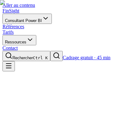
Aller au contenu
FinSight
Consultant Power BI
Références
Tarifs
Ressources
Contact
Cadrage gratuit · 45 min
Rechercher
Ctrl K
5 KPIs en temps réel
4 moteurs AI/ML intégrés