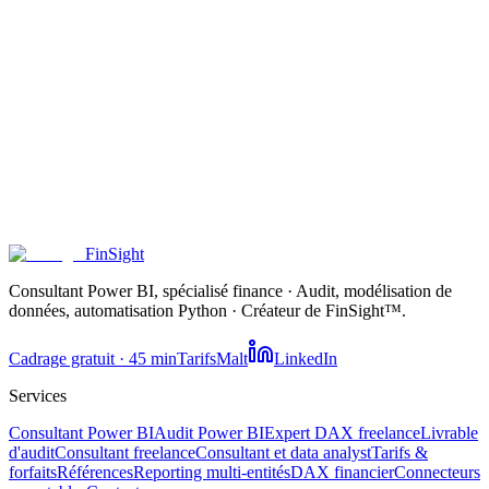
Explorer le blog
Les calculateurs
⭐ 5,0/5 sur Malt
·
·
·
FinSight
Consultant Power BI, spécialisé finance · Audit, modélisation de
données, automatisation Python · Créateur de FinSight™.
Cadrage gratuit · 45 min
Tarifs
Malt
LinkedIn
Services
Consultant Power BI
Audit Power BI
Expert DAX freelance
Livrable
d'audit
Consultant freelance
Consultant et data analyst
Tarifs &
forfaits
Références
Reporting multi-entités
DAX financier
Connecteurs