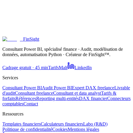
5. Dettes bancaires
Ratio clé : Dettes / Capitaux propres. Au-delà de 2× →
surendettement, difficile d'emprunter.
FinSight
Consultant Power BI, spécialisé finance · Audit, modélisation de
données, automatisation Python · Créateur de FinSight™.
Cadrage gratuit · 45 min
Tarifs
Malt
LinkedIn
Services
Consultant Power BI
Audit Power BI
Expert DAX freelance
Livrable
d'audit
Consultant freelance
Consultant et data analyst
Tarifs &
forfaits
Références
Reporting multi-entités
DAX financier
Connecteurs
comptables
Contact
Ressources
Templates financiers
Calculateurs financiers
Labo
(R&D)
Politique de confidentialité
Cookies
Mentions légales