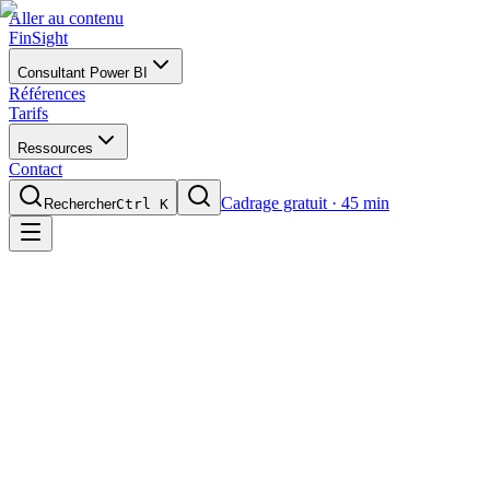
Aller au contenu
FinSight
Consultant Power BI
Références
Tarifs
Ressources
Contact
Cadrage gratuit · 45 min
Rechercher
Ctrl K
Module 1 • Débutant