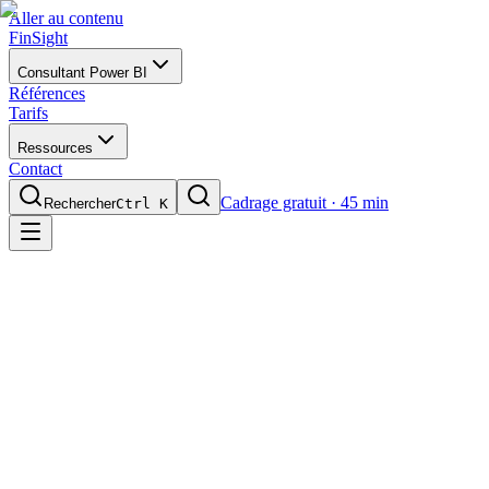
Aller au contenu
FinSight
Consultant Power BI
Références
Tarifs
Ressources
Contact
Cadrage gratuit · 45 min
Rechercher
Ctrl K
26+
Situations surveillées