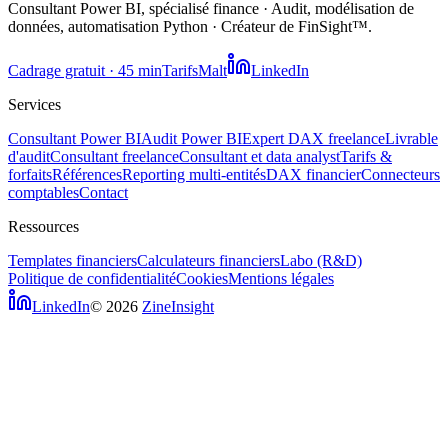
Consultant Power BI, spécialisé finance · Audit, modélisation de
données, automatisation Python · Créateur de FinSight™.
Cadrage gratuit · 45 min
Tarifs
Malt
LinkedIn
Services
Consultant Power BI
Audit Power BI
Expert DAX freelance
Livrable
d'audit
Consultant freelance
Consultant et data analyst
Tarifs &
forfaits
Références
Reporting multi-entités
DAX financier
Connecteurs
comptables
Contact
Ressources
Templates financiers
Calculateurs financiers
Labo
(R&D)
Politique de confidentialité
Cookies
Mentions légales
LinkedIn
© 2026
ZineInsight