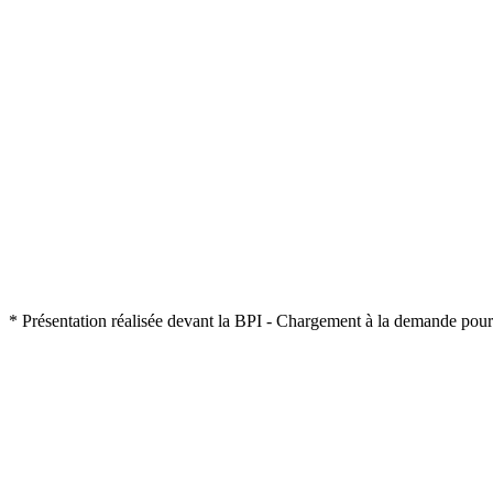
* Présentation réalisée devant la BPI - Chargement à la demande pou
TRESORIS est :
un moteur d'analyse décisionnelle de trésorerie,