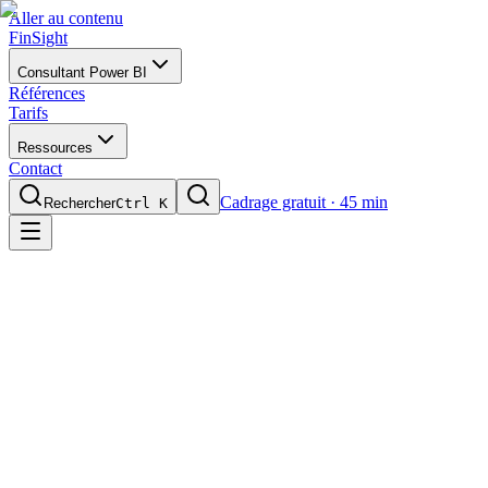
Aller au contenu
FinSight
Consultant Power BI
Références
Tarifs
Ressources
Contact
Cadrage gratuit · 45 min
Rechercher
Ctrl K
Validé sur l'ensemble de nos scénarios de test
Détection 15-60j selon historique